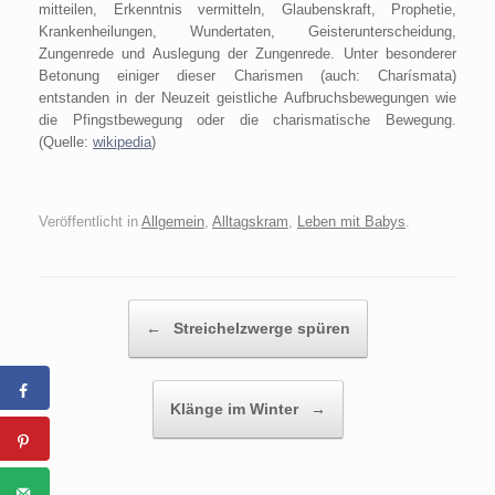
mitteilen, Erkenntnis vermitteln, Glaubenskraft, Prophetie,
Krankenheilungen, Wundertaten, Geisterunterscheidung,
Zungenrede und Auslegung der Zungenrede. Unter besonderer
Betonung einiger dieser Charismen (auch: Charísmata)
entstanden in der Neuzeit geistliche Aufbruchsbewegungen wie
die Pfingstbewegung oder die charismatische Bewegung.
(Quelle:
wikipedia
)
Veröffentlicht in
Allgemein
,
Alltagskram
,
Leben mit Babys
.
Beitragsnavigation
←
Streichelzwerge spüren
Klänge im Winter
→