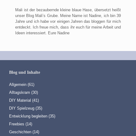
Mali ist der bezaubernde kleine blaue Hase, übersetzt heißt
unser Blog Mali’s Grube. Meine Name ist Nadine, ich bin 39
Jahre und ich habe vor einigen Jahren das bloggen für mich
entdeckt. Ich freue mich, dass ihr euch für meine Arbeit und
Ideen interessiert. Eure Nadine
Blog und Inhalte
Allgemein
(61)
Alltagskram
(30)
DIY Material
(41)
DIY Spielzeug
(35)
Entwicklung begleiten
(35)
Freebies
(14)
Geschichten
(14)