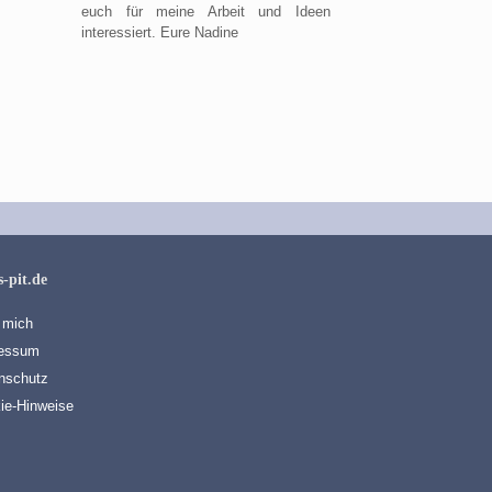
euch für meine Arbeit und Ideen
interessiert. Eure Nadine
❄️ Schneeflocken häkeln
Fliegenpilz-Glocke h
s-pit.de
 mich
essum
nschutz
ie-Hinweise