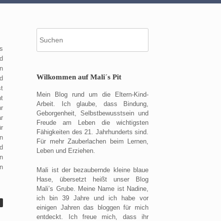
Suche
nach:
s
d
n
Wilkommen auf Mali´s Pit
d
t
Mein Blog rund um die Eltern-Kind-
t
Arbeit. Ich glaube, dass Bindung,
r
Geborgenheit, Selbstbewusstsein und
r
Freude am Leben die wichtigsten
ür
Fähigkeiten des 21. Jahrhunderts sind.
n
Für mehr Zauberlachen beim Lernen,
d
Leben und Erziehen.
n
n
Mali ist der bezaubernde kleine blaue
Hase, übersetzt heißt unser Blog
Mali’s Grube. Meine Name ist Nadine,
ich bin 39 Jahre und ich habe vor
einigen Jahren das bloggen für mich
entdeckt. Ich freue mich, dass ihr