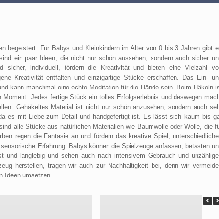
n begeistert. Für Babys und Kleinkindern im Alter von 0 bis 3 Jahren gibt e
 sind ein paar Ideen, die nicht nur schön aussehen, sondern auch sicher un
 sicher, individuell, fördern die Kreativität und bieten eine Vielzahl vo
ne Kreativität entfalten und einzigartige Stücke erschaffen. Das Ein- un
und kann manchmal eine echte Meditation für die Hände sein. Beim Häkeln is
n Moment. Jedes fertige Stück ein tolles Erfolgserlebnis und deswegen mach
llen. Gehäkeltes Material ist nicht nur schön anzusehen, sondern auch seh
 da es mit Liebe zum Detail und handgefertigt ist. Es lässt sich kaum bis ga
sind alle Stücke aus natürlichen Materialien wie Baumwolle oder Wolle, die f
en regen die Fantasie an und fördern das kreative Spiel, unterschiedliche
ige sensorische Erfahrung. Babys können die Spielzeuge anfassen, betasten un
ust und langlebig und sehen auch nach intensivem Gebrauch und unzählige
ug herstellen, tragen wir auch zur Nachhaltigkeit bei, denn wir vermeide
n Ideen umsetzen.