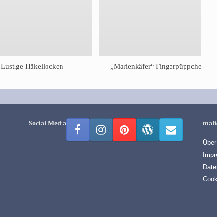
Lustige Häkellocken
„Marienkäfer“ Fingerpüppchen
Social Media
mali
Über
Impr
Date
Cook