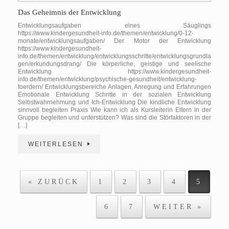
Das Geheimnis der Entwicklung
Entwicklungsaufgaben eines Säuglings
https://www.kindergesundheit-info.de/themen/entwicklung/0-12-
monate/entwicklungsaufgaben/ Der Motor der Entwicklung
https://www.kindergesundheit-
info.de/themen/entwicklung/entwicklungsschritte/entwicklungsgrundla
gen/erkundungsdrang/ Die körperliche, geistige und seelische
Entwicklung https://www.kindergesundheit-
info.de/themen/entwicklung/psychische-gesundheit/entwicklung-
foerdern/ Entwicklungsbereiche Anlagen, Anregung und Erfahrungen
Emotionale Entwicklung Schritte in der sozialen Entwicklung
Selbstwahrnehmung und Ich-Entwicklung Die kindliche Entwicklung
sinnvoll begleiten Praxis Wie kann ich als Kursleiterin Eltern in der
Gruppe begleiten und unterstützen? Was sind die Störfaktoren in der
[…]
WEITERLESEN
Beitragsnavigation
« ZURÜCK
1
2
3
4
5
6
7
WEITER »