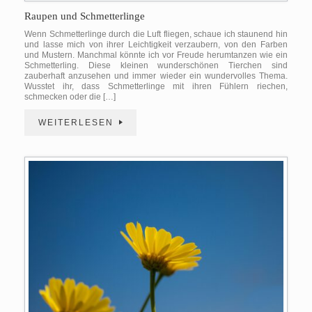
Raupen und Schmetterlinge
Wenn Schmetterlinge durch die Luft fliegen, schaue ich staunend hin
und lasse mich von ihrer Leichtigkeit verzaubern, von den Farben
und Mustern. Manchmal könnte ich vor Freude herumtanzen wie ein
Schmetterling. Diese kleinen wunderschönen Tierchen sind
zauberhaft anzusehen und immer wieder ein wundervolles Thema.
Wusstet ihr, dass Schmetterlinge mit ihren Fühlern riechen,
schmecken oder die […]
WEITERLESEN