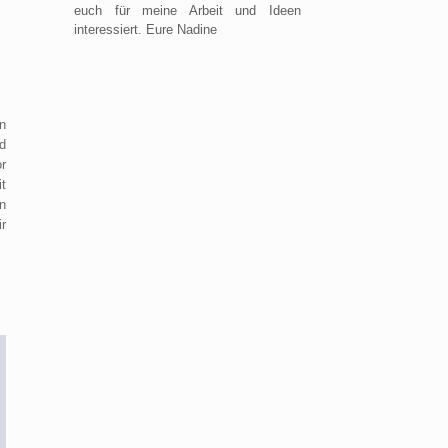
euch für meine Arbeit und Ideen
interessiert. Eure Nadine
n
d
r
t
n
r