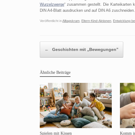
Wurzelzwerge
“ zusammen gestellt. Die Karteikarten k
DIN A4-Blatt ausdrucken und auf DIN A6 zuschneiden
Veröffentlicht in
Alltagskram
,
Eltern-Kind-Aktionen
,
Entwicklung be
Beitragsnavigation
←
Geschichten mit „Bewegungen”
Ähnliche Beiträge
Spielen mit Kissen
Komm in