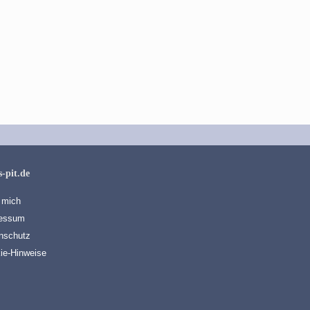
s-pit.de
 mich
essum
nschutz
ie-Hinweise