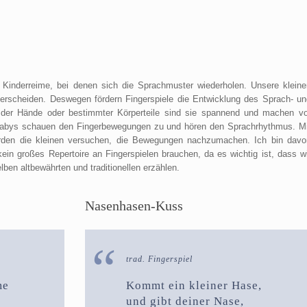
e Kinderreime, bei denen sich die Sprachmuster wiederholen. Unsere kleine
nterscheiden. Deswegen fördern Fingerspiele die Entwicklung des Sprach- un
der Hände oder bestimmter Körperteile sind sie spannend und machen vo
 Babys schauen den Fingerbewegungen zu und hören den Sprachrhythmus. Mi
rden die kleinen versuchen, die Bewegungen nachzumachen. Ich bin davo
kein großes Repertoire an Fingerspielen brauchen, da es wichtig ist, dass wi
en altbewährten und traditionellen erzählen.
Nasenhasen-Kuss
trad. Fingerspiel
me
Kommt ein kleiner Hase,
und gibt deiner Nase,