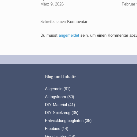
März 9, 2026
Februar 
Schreibe einen Kommentar
Du musst
angemeldet
sein, um einen Kommentar abz
Blog und Inhalte
Allgemein
(61)
Alltagskram
(30)
DIY Material
(41)
DIY Spielzeug
(35)
Entwicklung begleiten
(35)
Freebies
(14)
Geschichten
(14)