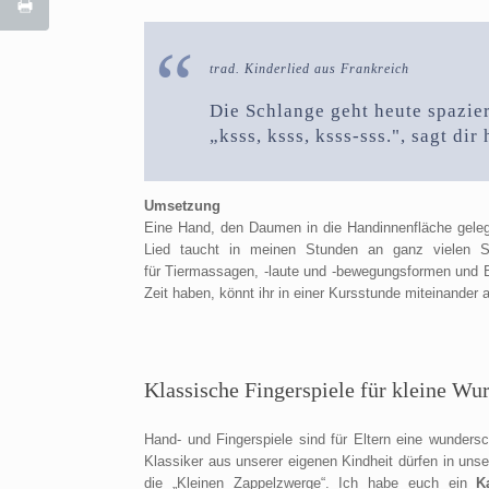
trad. Kinderlied aus Frankreich
Die Schlange geht heute spazie
„ksss, ksss, ksss-sss.", sagt dir
Umsetzung
Eine Hand, den Daumen in die Handinnenfläche geleg
Lied taucht in meinen Stunden an ganz vielen S
für Tiermassagen, -laute und -bewegungsformen und B
Zeit haben, könnt ihr in einer Kursstunde miteinander
Klassische Fingerspiele für kleine Wu
Hand- und Fingerspiele sind für Eltern eine wunders
Klassiker aus unserer eigenen Kindheit dürfen in uns
die „Kleinen Zappelzwerge“. Ich habe euch ein
K