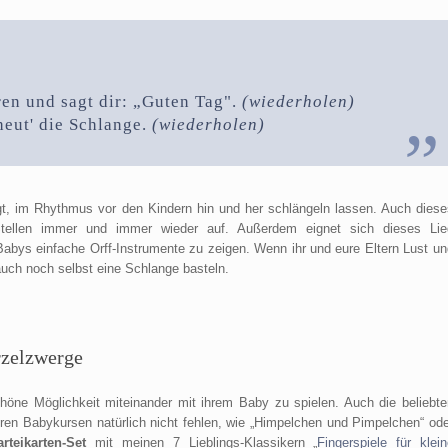
ren und sagt dir: „Guten Tag".
(wiederholen)
 heut' die Schlange.
(wiederholen)
t, im Rhythmus vor den Kindern hin und her schlängeln lassen. Auch diese
tellen immer und immer wieder auf. Außerdem eignet sich dieses Lie
abys einfache Orff-Instrumente zu zeigen. Wenn ihr und eure Eltern Lust un
 auch noch selbst eine Schlange basteln.
rzelzwerge
chöne Möglichkeit miteinander mit ihrem Baby zu spielen. Auch die beliebte
eren Babykursen natürlich nicht fehlen, wie „Himpelchen und Pimpelchen“ ode
arteikarten-Set
mit meinen 7 Lieblings-Klassikern „
Fingerspiele für klein