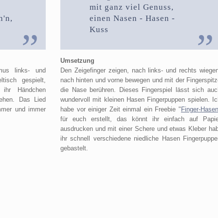
mit ganz viel Genuss,
h'n,
einen Nasen - Hasen -
Kuss
Umsetzung
mus links- und
Den Zeigefinger zeigen, nach links- und rechts wiegen
isch gespielt,
nach hinten und vorne bewegen und mit der Fingerspitz
 ihr Händchen
die Nase berühren. Dieses Fingerspiel lässt sich auc
ehen. Das Lied
wundervoll mit kleinen Hasen Fingerpuppen spielen. Ic
immer und immer
habe vor einiger Zeit einmal ein Freebie "
Finger-Hase
für euch erstellt, das könnt ihr einfach auf Papie
ausdrucken und mit einer Schere und etwas Kleber hab
ihr schnell verschiedene niedliche Hasen Fingerpuppe
gebastelt.