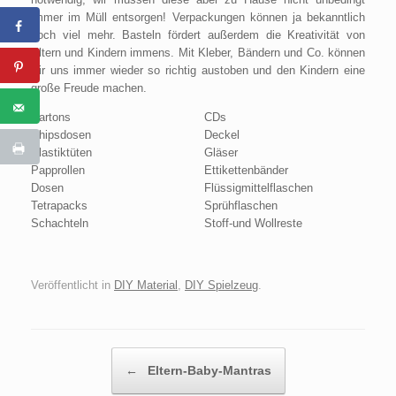
immer im Müll entsorgen!
Verpackungen können ja bekanntlich
noch viel mehr. Basteln fördert außerdem die Kreativität von
Eltern und Kindern immens. Mit Kleber, Bändern und Co. können
wir uns immer wieder so richtig austoben und den Kindern eine
große Freude machen.
Kartons
CDs
Chipsdosen
Deckel
Plastiktüten
Gläser
Papprollen
Ettikettenbänder
Dosen
Flüssigmittelflaschen
Tetrapacks
Sprühflaschen
Schachteln
Stoff-und Wollreste
Veröffentlicht in
DIY Material
,
DIY Spielzeug
.
Beitragsnavigation
←
Eltern-Baby-Mantras