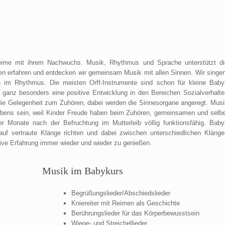
eime mit ihrem Nachwuchs. Musik, Rhythmus und Sprache unterstützt di
en erfahren und entdecken wir gemeinsam Musik mit allen Sinnen. Wir singen
 im Rhythmus. Die meisten Orff-Instrumente sind schon für kleine Baby
 ganz besonders eine positive Entwicklung in den Bereichen Sozialverhalte
e Gelegenheit zum Zuhören, dabei werden die Sinnesorgane angeregt. Musi
ebens sein, weil Kinder Freude haben beim Zuhören, gemeinsamen und selbe
ier Monate nach der Befruchtung im Mutterleib völlig funktionsfähig. Baby
uf vertraute Klänge richten und dabei zwischen unterschiedlichen Klänge
tive Erfahrung immer wieder und wieder zu genießen.
Musik im Babykurs
Begrüßungslieder/Abschiedslieder
Kniereiter mit Reimen als Geschichte
Berührungslieder für das Körperbewusstsein
Wiege- und Streichellieder