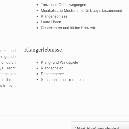
Tanz- und Gehbewegungen
Musikalische Muster sind für Babys faszinierend
Klangerlebnisse
Laute Hören
Geschichten und kleine Konzerte
Klangerlebnisse
rter und
n gerade
und durch
Klang- und Windspiele
ys recht
Klangschalen
en halben
Regenmacher
in ihrem
Schamanische Trommeln
och nicht
Wind blas‘ geschwind
→