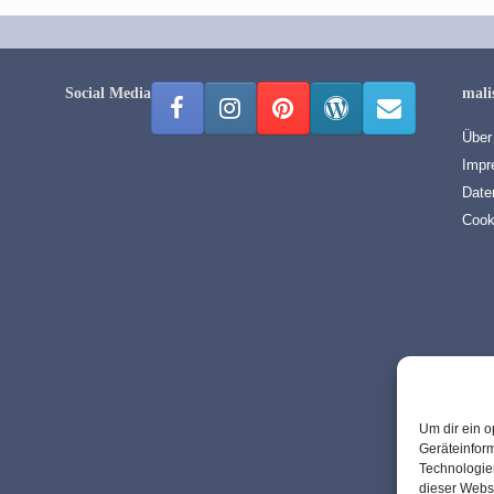
Social Media
mali
Über
Impr
Date
Cook
Um dir ein o
Geräteinfor
Technologien
dieser Websi