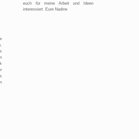
euch für meine Arbeit und Ideen
interessiert. Eure Nadine
e
,
s
n
k
r
s
n