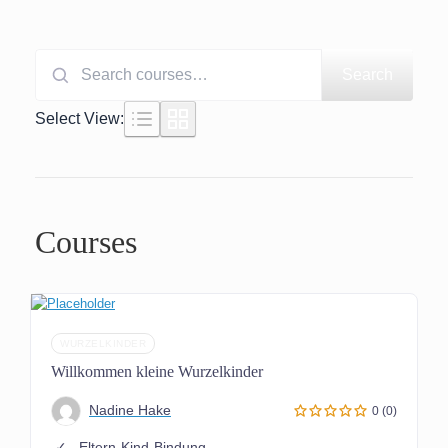
Search
Search
for:
Select View:
Courses
WURZELKINDER
Willkommen kleine Wurzelkinder
Nadine Hake
0 (0)
Eltern-Kind-Bindung