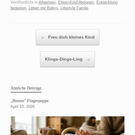
Veröffentlicht in
Allgemein
,
Eltern-Kind-Aktionen
,
Entwicklung
begleiten
,
Leben mit Babys
,
Lifestyle Famile
.
Beitragsnavigation
←
Freu dich kleines Kind
Klinge-Dinge-Ling
→
Ähnliche Beiträge
„Bienen“ Fingerpuppe
April 10, 2026