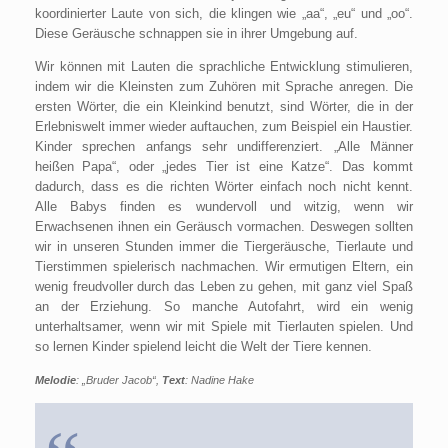
koordinierter Laute von sich, die klingen wie „aa“, „eu“ und „oo“.
Diese Geräusche schnappen sie in ihrer Umgebung auf.
Wir können mit Lauten die sprachliche Entwicklung stimulieren,
indem wir die Kleinsten zum Zuhören mit Sprache anregen. Die
ersten Wörter, die ein Kleinkind benutzt, sind Wörter, die in der
Erlebniswelt immer wieder auftauchen, zum Beispiel ein Haustier.
Kinder sprechen anfangs sehr undifferenziert. „Alle Männer
heißen Papa“, oder „jedes Tier ist eine Katze“. Das kommt
dadurch, dass es die richten Wörter einfach noch nicht kennt.
Alle Babys finden es wundervoll und witzig, wenn wir
Erwachsenen ihnen ein Geräusch vormachen. Deswegen sollten
wir in unseren Stunden immer die Tiergeräusche, Tierlaute und
Tierstimmen spielerisch nachmachen. Wir ermutigen Eltern, ein
wenig freudvoller durch das Leben zu gehen, mit ganz viel Spaß
an der Erziehung. So manche Autofahrt, wird ein wenig
unterhaltsamer, wenn wir mit Spiele mit Tierlauten spielen. Und
so lernen Kinder spielend leicht die Welt der Tiere kennen.
Melodie
: „Bruder Jacob“,
Text
: Nadine Hake