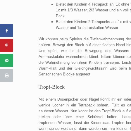
Bietet den Kindern 4 Tetrapack an. 1x ohne
1x mit 1/3 Wasser, 2/3 Wasser und ein voll g
Pack.
Bietet den Kindern 2 Tetrapacks an: 1x mit
Wasser und 1x mit eiskalten Wasser
Wir können beim Spielen die Tiefenwahrnehmung de
spüren. Bewegt den Block auf einer flachen Hand hin
Und spürt, wie ihr die Bewegung des Wassers 
Armmuskulatur wahrnehmen könnt. Eltern können s
die Wahrnehmung von ihren Kindern trainieren. Leich
Warm-Kalt und der Gleichgewichtssinn wird beim h
Sensorischen Blöcke angeregt.
Tropf-Block
Mit einem Dosenpicker oder Nagel könnt ihr ein oder
wenige Löcher in ein Tetrapack bohren. Füllt es d
sauberen Wasser. Nun könnt ihr den Tropf-Block auf e
stellen oder über einer Schüssel halten. Lau
tropfenden Wasser, lasst die Kinder das Tropfen be
wenn sie so weit sind, dann werden sie ihre kleinen