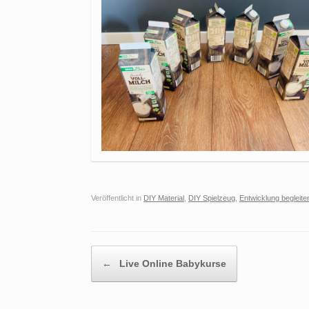
Veröffentlicht in
DIY Material
,
DIY Spielzeug
,
Entwicklung begleite
Beitragsnavigation
←
Live Online Babykurse