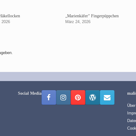
Häkellocken
„Marienkäfer“ Fingerpüppchen
, 2026
März 24, 2026
ugeben.
Social Media
mali
Über
Impr
Date
Cook