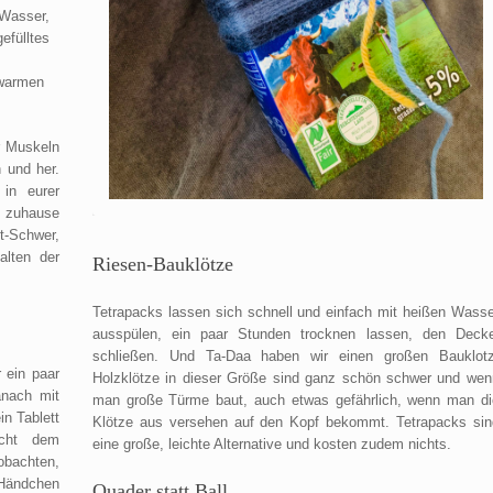
 Wasser,
efülltes
 warmen
r Muskeln
 und her.
in eurer
o zuhause
t-Schwer,
alten der
Riesen-Bauklötze
Tetrapacks lassen sich schnell und einfach mit heißen Wasse
ausspülen, ein paar Stunden trocknen lassen, den Decke
schließen. Und Ta-Daa haben wir einen großen Bauklotz
 ein paar
Holzklötze in dieser Größe sind ganz schön schwer und wen
anach mit
man große Türme baut, auch etwas gefährlich, wenn man di
in Tablett
Klötze aus versehen auf den Kopf bekommt. Tetrapacks sin
scht dem
eine große, leichte Alternative und kosten zudem nichts.
obachten,
 Händchen
Quader statt Ball