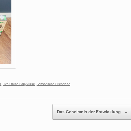
n
,
Live Online Babykurse
,
Sensorische Erlebnisse
.
Das Geheimnis der Entwicklung
→