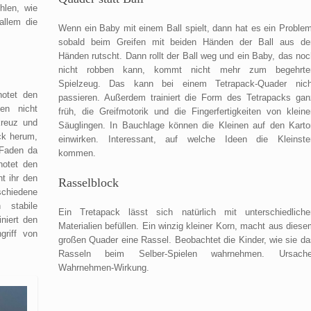
hlen, wie
allem die
Wenn ein Baby mit einem Ball spielt, dann hat es ein Problem
sobald beim Greifen mit beiden Händen der Ball aus de
Händen rutscht. Dann rollt der Ball weg und ein Baby, das noc
nicht robben kann, kommt nicht mehr zum begehrte
Spielzeug. Das kann bei einem Tetrapack-Quader nich
notet den
passieren. Außerdem trainiert die Form des Tetrapacks gan
en nicht
früh, die Greifmotorik und die Fingerfertigkeiten von kleine
kreuz und
Säuglingen. In Bauchlage können die Kleinen auf den Karto
ck herum,
einwirken. Interessant, auf welche Ideen die Kleinste
 Faden da
kommen.
notet den
t ihr den
Rasselblock
schiedene
 stabile
Ein Tretapack lässt sich natürlich mit unterschiedliche
niert den
Materialien befüllen. Ein winzig kleiner Korn, macht aus dies
griff von
großen Quader eine Rassel. Beobachtet die Kinder, wie sie da
Rasseln beim Selber-Spielen wahrnehmen. Ursache
Wahrnehmen-Wirkung.