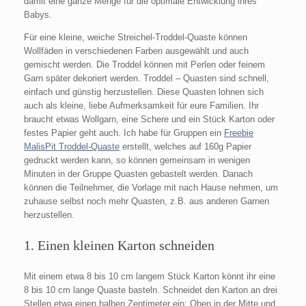
damit eine ganze Menge für die optimale Entwicklung ihres
Babys.
Für eine kleine, weiche Streichel-Troddel-Quaste können
Wollfäden in verschiedenen Farben ausgewählt und auch
gemischt werden. Die Troddel können mit Perlen oder feinem
Garn später dekoriert werden. Troddel – Quasten sind schnell,
einfach und günstig herzustellen. Diese Quasten lohnen sich
auch als kleine, liebe Aufmerksamkeit für eure Familien. Ihr
braucht etwas Wollgarn, eine Schere und ein Stück Karton oder
festes Papier geht auch. Ich habe für Gruppen ein
Freebie
MalisPit Troddel-Quaste
erstellt, welches auf 160g Papier
gedruckt werden kann, so können gemeinsam in wenigen
Minuten in der Gruppe Quasten gebastelt werden. Danach
können die Teilnehmer, die Vorlage mit nach Hause nehmen, um
zuhause selbst noch mehr Quasten, z.B. aus anderen Garnen
herzustellen.
1. Einen kleinen Karton schneiden
Mit einem etwa 8 bis 10 cm langem Stück Karton könnt ihr eine
8 bis 10 cm lange Quaste basteln. Schneidet den Karton an drei
Stellen etwa einen halben Zentimeter ein: Oben in der Mitte und